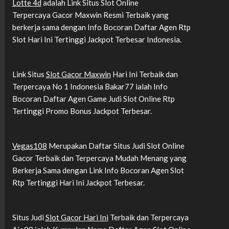
Lotte 4d
adalah Link Situs Slot Online
Terpercaya Gacor Maxwin Resmi Terbaik yang
berkerja sama dengan Info Bocoran Daftar Agen Rtp
Slot Hari Ini Tertinggi Jackpot Terbesar Indonesia.
Link Situs
Slot Gacor Maxwin
Hari Ini Terbaik dan
Terpercaya No 1 Indonesia Bakar77 ialah Info
Bocoran Daftar Agen Game Judi Slot Online Rtp
Tertinggi Promo Bonus Jackpot Terbesar.
Vegas108
Merupakan Daftar Situs Judi Slot Online
Gacor Terbaik dan Terpercaya Mudah Menang yang
Berkerja Sama dengan Link Info Bocoran Agen Slot
Rtp Tertinggi Hari Ini Jackpot Terbesar.
Situs Judi
Slot Gacor Hari Ini
Terbaik dan Terpercaya