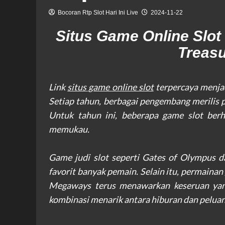
Bocoran Rtp Slot Hari Ini Live
2024-11-22
Situs Game Online Slot
Treasu
Link
situs game online slot
terpercaya menjadi
Setiap tahun, berbagai pengembang merilis p
Untuk tahun ini, beberapa game slot berh
memukau.
Game judi slot seperti Gates of Olympus 
favorit banyak pemain. Selain itu, permainan
Megaways terus menawarkan keseruan yang
kombinasi menarik antara hiburan dan pelua