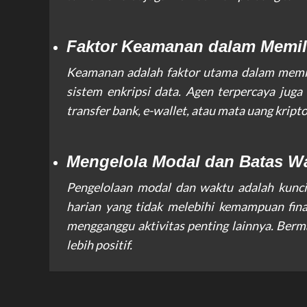
Faktor Keamanan dalam Memili
Keamanan adalah faktor utama dalam memilih
sistem enkripsi data. Agen terpercaya ju
transfer bank, e-wallet, atau mata uang kripto
Mengelola Modal dan Batas Wa
Pengelolaan modal dan waktu adalah kunci
harian yang tidak melebihi kemampuan finan
mengganggu aktivitas penting lainnya. Ber
lebih positif.