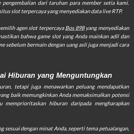
 pengembalian dari taruhan para member setia kami.
itus slot terpercaya yang menyediakan data live RTP.
emilih agen slot terpercaya
Bos 898
yang menyediakan
emastikan bahwa game slot yang Anda mainkan adil dan
e sebelum bermain dengan uang asli juga menjadi cara
gai Hiburan yang Menguntungkan
buran, tetapi juga menawarkan peluang mendapatkan
i yang baik memungkinkan Anda memaksimalkan potensi
u memprioritaskan hiburan daripada mengharapkan
 sesuai dengan minat Anda, seperti tema petualangan,