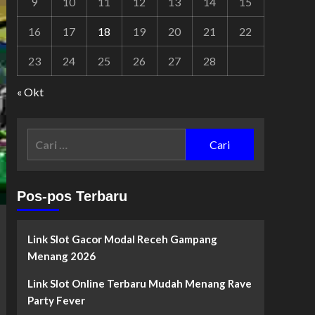
9
10
11
12
13
14
15
16
17
18
19
20
21
22
23
24
25
26
27
28
« Okt
Cari
untuk:
Pos-pos Terbaru
Link Slot Gacor Modal Receh Gampang
Menang 2026
Link Slot Online Terbaru Mudah Menang Rave
Party Fever