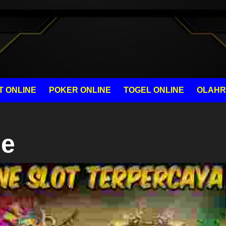
T ONLINE
POKER ONLINE
TOGEL ONLINE
OLAH
ne