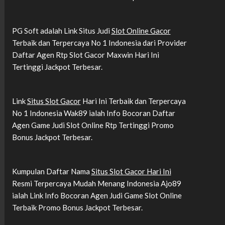
PG Soft adalah Link Situs Judi
Slot Online Gacor
Terbaik dan Terpercaya No 1 Indonesia dari Provider
Daftar Agen Rtp Slot Gacor Maxwin Hari Ini
Tertinggi Jackpot Terbesar.
Link
Situs Slot Gacor
Hari Ini Terbaik dan Terpercaya
No 1 Indonesia Wak89 ialah Info Bocoran Daftar
Agen Game Judi Slot Online Rtp Tertinggi Promo
Bonus Jackpot Terbesar.
Kumpulan Daftar Nama
Situs Slot Gacor Hari Ini
Resmi Terpercaya Mudah Menang Indonesia Ajo89
ialah Link Info Bocoran Agen Judi Game Slot Online
Terbaik Promo Bonus Jackpot Terbesar.