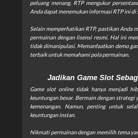
peluang menang. RTP mengukur persentase
Anda dapat menemukan informasi RTP ini di s
Selain memperhatikan RTP, pastikan Anda m
permainan dengan lisensi resmi. Hal ini m
tidak dimanipulasi. Memanfaatkan demo gam
terbaik untuk memahami pola permainan.
Jadikan Game Slot Seba
Game slot online tidak hanya menjadi hi
keuntungan besar. Bermain dengan strateg
kemenangan. Namun, penting untuk selal
keuntungan instan.
Nikmati permainan dengan memilih tema yang