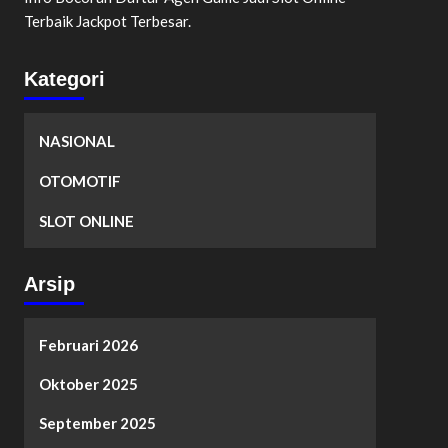
Terbaik Jackpot Terbesar.
Kategori
NASIONAL
OTOMOTIF
SLOT ONLINE
Arsip
Februari 2026
Oktober 2025
September 2025