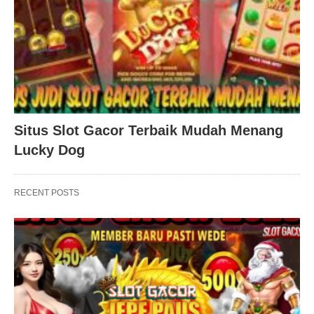
Situs Slot Gacor Terbaik Mudah Menang
Lucky Dog
RECENT POSTS