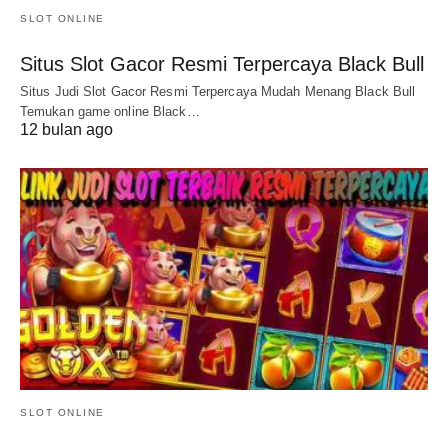
SLOT ONLINE
Situs Slot Gacor Resmi Terpercaya Black Bull
Situs Judi Slot Gacor Resmi Terpercaya Mudah Menang Black Bull
Temukan game online Black…
12 bulan ago
SLOT ONLINE