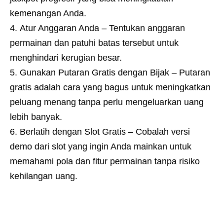
kemenangan Anda.
Atur Anggaran Anda – Tentukan anggaran
permainan dan patuhi batas tersebut untuk
menghindari kerugian besar.
Gunakan Putaran Gratis dengan Bijak – Putaran
gratis adalah cara yang bagus untuk meningkatkan
peluang menang tanpa perlu mengeluarkan uang
lebih banyak.
Berlatih dengan Slot Gratis – Cobalah versi
demo dari slot yang ingin Anda mainkan untuk
memahami pola dan fitur permainan tanpa risiko
kehilangan uang.