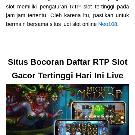
slot memiliki pengaturan RTP slot tertinggi pada
jam-jam tertentu. Oleh karena itu, pastikan untuk
bermain bersama situs judi slot online
Neo108
.
Situs Bocoran Daftar RTP Slot
Gacor Tertinggi Hari Ini Live