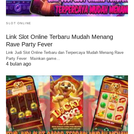
SLOT ONLINE
Link Slot Online Terbaru Mudah Menang
Rave Party Fever
Link Judi Slot Online Terbaru dan Terpercaya Mudah Menang Rave
Party Fever Mainkan game…
4 bulan ago