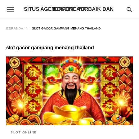
SITUS AGEN ONLINE TERBAIK DAN TERPERCAYA
BERANDA
SLOT GACOR GAMPANG MENANG THAILAND
slot gacor gampang menang thailand
SLOT ONLINE