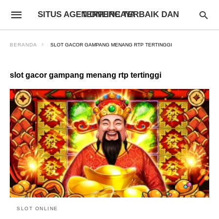
SITUS AGEN ONLINE TERBAIK DAN TERPERCAYA
BERANDA
SLOT GACOR GAMPANG MENANG RTP TERTINGGI
slot gacor gampang menang rtp tertinggi
SLOT ONLINE