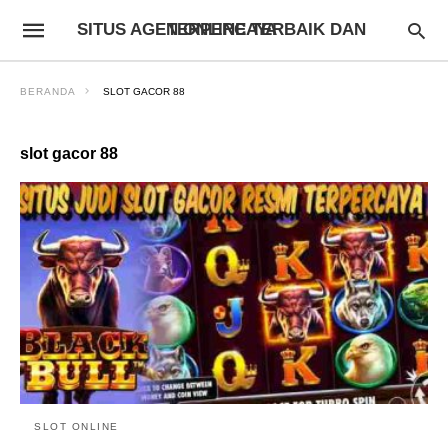
SITUS AGEN ONLINE TERBAIK DAN TERPERCAYA
BERANDA
SLOT GACOR 88
slot gacor 88
SLOT ONLINE