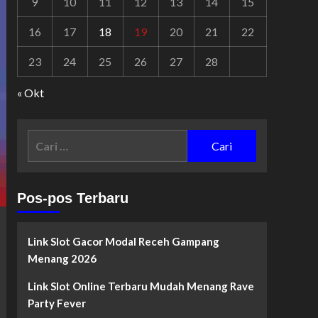
9
10
11
12
13
14
15
16
17
18
19
20
21
22
23
24
25
26
27
28
« Okt
Cari
untuk:
Pos-pos Terbaru
Link Slot Gacor Modal Receh Gampang
Menang 2026
Link Slot Online Terbaru Mudah Menang Rave
Party Fever