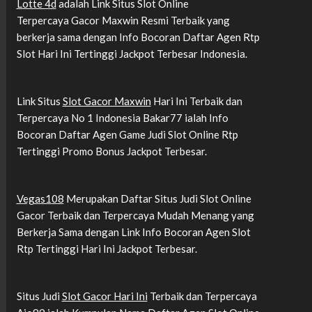
Lotte 4d
adalah Link Situs Slot Online
Terpercaya Gacor Maxwin Resmi Terbaik yang
berkerja sama dengan Info Bocoran Daftar Agen Rtp
Slot Hari Ini Tertinggi Jackpot Terbesar Indonesia.
Link Situs
Slot Gacor Maxwin
Hari Ini Terbaik dan
Terpercaya No 1 Indonesia Bakar77 ialah Info
Bocoran Daftar Agen Game Judi Slot Online Rtp
Tertinggi Promo Bonus Jackpot Terbesar.
Vegas108
Merupakan Daftar Situs Judi Slot Online
Gacor Terbaik dan Terpercaya Mudah Menang yang
Berkerja Sama dengan Link Info Bocoran Agen Slot
Rtp Tertinggi Hari Ini Jackpot Terbesar.
Situs Judi
Slot Gacor Hari Ini
Terbaik dan Terpercaya