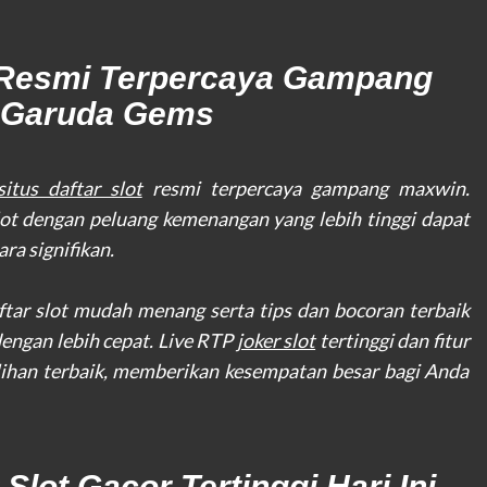
ot Resmi Terpercaya Gampang
 Garuda Gems
situs daftar slot
resmi terpercaya gampang maxwin.
t dengan peluang kemenangan yang lebih tinggi dapat
a signifikan.
ftar slot mudah menang serta tips dan bocoran terbaik
ngan lebih cepat. Live RTP
joker slot
tertinggi dan fitur
ihan terbaik, memberikan kesempatan besar bagi Anda
Slot Gacor Tertinggi Hari Ini