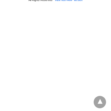
All Rights Reserved
View Non-AMP Version