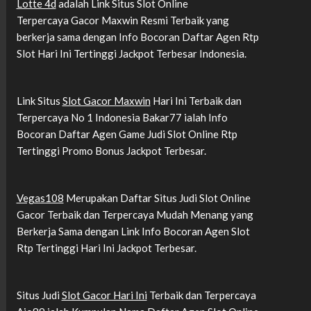
Lotte 4d
adalah Link Situs Slot Online
Terpercaya Gacor Maxwin Resmi Terbaik yang
berkerja sama dengan Info Bocoran Daftar Agen Rtp
Slot Hari Ini Tertinggi Jackpot Terbesar Indonesia.
Link Situs
Slot Gacor Maxwin
Hari Ini Terbaik dan
Terpercaya No 1 Indonesia Bakar77 ialah Info
Bocoran Daftar Agen Game Judi Slot Online Rtp
Tertinggi Promo Bonus Jackpot Terbesar.
Vegas108
Merupakan Daftar Situs Judi Slot Online
Gacor Terbaik dan Terpercaya Mudah Menang yang
Berkerja Sama dengan Link Info Bocoran Agen Slot
Rtp Tertinggi Hari Ini Jackpot Terbesar.
Situs Judi
Slot Gacor Hari Ini
Terbaik dan Terpercaya