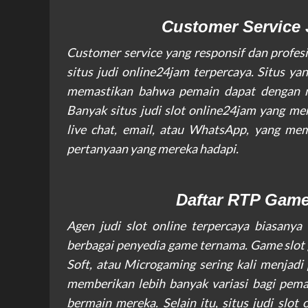
Customer Service 
Customer service yang responsif dan profes
situs judi online24jam terpercaya. Situs y
memastikan bahwa pemain dapat dengan m
Banyak situs judi slot online24jam yang men
live chat, email, atau WhatsApp, yang m
pertanyaan yang mereka hadapi.
Daftar RTP Game
Agen judi slot online terpercaya biasanya
berbagai penyedia game ternama. Game slot g
Soft, atau Microgaming sering kali menjadi
memberikan lebih banyak variasi bagi pem
bermain mereka. Selain itu, situs judi slot