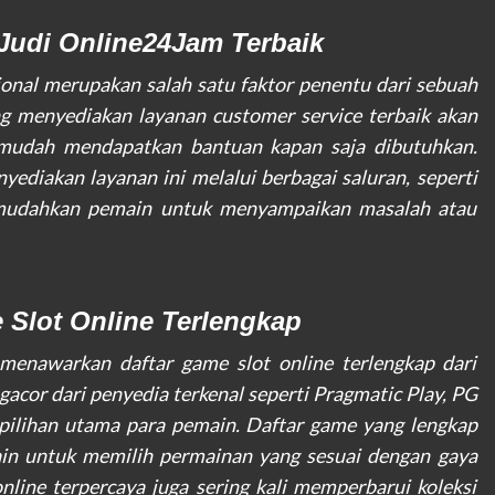
Judi Online24Jam Terbaik
ional merupakan salah satu faktor penentu dari sebuah
ang menyediakan layanan customer service terbaik akan
udah mendapatkan bantuan kapan saja dibutuhkan.
yediakan layanan ini melalui berbagai saluran, seperti
emudahkan pemain untuk menyampaikan masalah atau
 Slot Online Terlengkap
 menawarkan daftar game slot online terlengkap dari
acor dari penyedia terkenal seperti Pragmatic Play, PG
 pilihan utama para pemain. Daftar game yang lengkap
ain untuk memilih permainan yang sesuai dengan gaya
 online terpercaya juga sering kali memperbarui koleksi