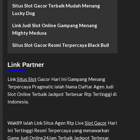
Situs Slot Gacor Terbaik Mudah Menang
Lucky Dog
Link Judi Slot Online Gampang Menang
Mighty Medusa
Situs Slot Gacor Resmi Terpercaya Black Bull
Link Partner
Link
Situs Slot
Gacor Hari Ini Gampang Menang
Terpercaya Pragmatic ialah Nama Daftar Agen Judi
Slot Online Terbaik Jackpot Terbesar Rtp Tertinggi di
Indonesia.
Wak89 ialah Link Situs Agen Rtp Live
Slot Gacor
Hari
Ini Tertinggi Resmi Terpercaya yang menawarkan
Game Judi Online24Jam Terbaik Jackpot Terbesar.