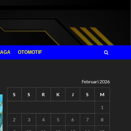
RAGA
OTOMOTIF
Februari 2026
S
S
R
K
J
S
M
1
2
3
4
5
6
7
8