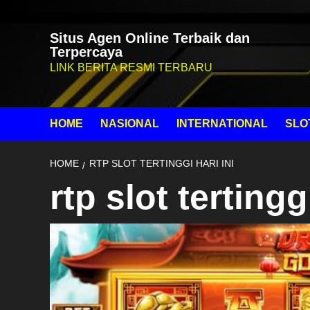
Skip
to
Situs Agen Online Terbaik dan
content
Terpercaya
LINK BERITA RESMI TERBARU
HOME
NASIONAL
INTERNATIONAL
SLO
HOME
RTP SLOT TERTINGGI HARI INI
rtp slot tertingg