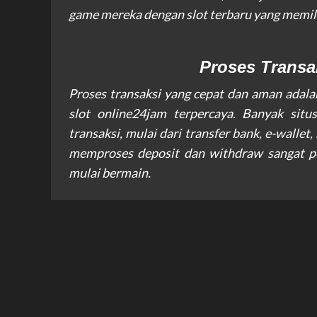
game mereka dengan slot terbaru yang memili
Proses Transak
Proses transaksi yang cepat dan aman adalah
slot online24jam terpercaya. Banyak sit
transaksi, mulai dari transfer bank, e-walle
memproses deposit dan withdraw sangat p
mulai bermain.