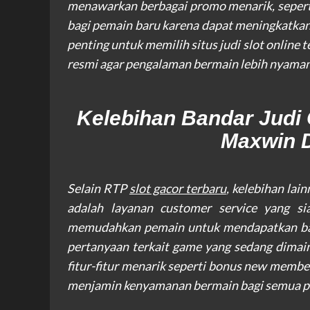
menawarkan berbagai promo menarik, sepert
bagi pemain baru karena dapat meningkatkan
penting untuk memilih situs judi slot online 
resmi agar pengalaman bermain lebih nyaman 
Kelebihan Bandar Judi
Maxwin 
Selain RTP
slot gacor terbaru
, kelebihan lai
adalah layanan customer service yang s
memudahkan pemain untuk mendapatkan ban
pertanyaan terkait game yang sedang dimai
fitur-fitur menarik seperti bonus new member
menjamin kenyamanan bermain bagi semua p