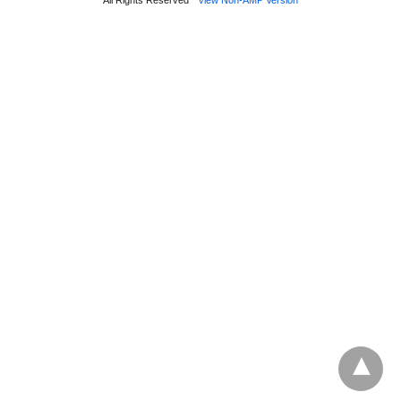
All Rights Reserved
View Non-AMP Version