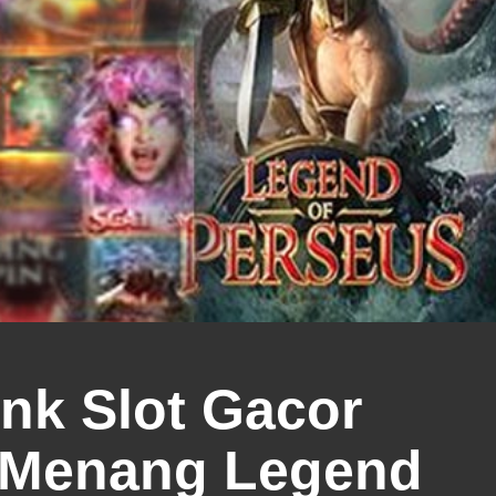
nk Slot Gacor
 Menang Legend