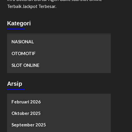
Terbaik Jackpot Terbesar.
Kategori
NASIONAL
OTOMOTIF
SLOT ONLINE
Arsip
Februari 2026
Oktober 2025
September 2025