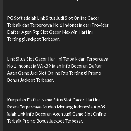
PG Soft adalah Link Situs Judi
Slot Online Gacor
Terbaik dan Terpercaya No 1 Indonesia dari Provider
Daftar Agen Rtp Slot Gacor Maxwin Hari Ini
Tertinggi Jackpot Terbesar.
Link
Situs Slot Gacor
Hari Ini Terbaik dan Terpercaya
No 1 Indonesia Wak89 ialah Info Bocoran Daftar
Agen Game Judi Slot Online Rtp Tertinggi Promo
Bonus Jackpot Terbesar.
Kumpulan Daftar Nama
Situs Slot Gacor Hari Ini
Resmi Terpercaya Mudah Menang Indonesia Ajo89
ialah Link Info Bocoran Agen Judi Game Slot Online
Terbaik Promo Bonus Jackpot Terbesar.