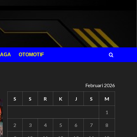
RAGA
OTOMOTIF
Februari 2026
S
S
R
K
J
S
M
1
2
3
4
5
6
7
8