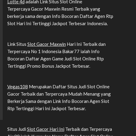
Lotte 4d
adalah Link Situs Slot Online
Terpercaya Gacor Maxwin Resmi Terbaik yang
berkerja sama dengan Info Bocoran Daftar Agen Rtp
Slot Hari Ini Tertinggi Jackpot Terbesar Indonesia.
Link Situs
Slot Gacor Maxwin
Hari Ini Terbaik dan
Terpercaya No 1 Indonesia Bakar77 ialah Info
Bocoran Daftar Agen Game Judi Slot Online Rtp
Tertinggi Promo Bonus Jackpot Terbesar.
Vegas108
Merupakan Daftar Situs Judi Slot Online
Gacor Terbaik dan Terpercaya Mudah Menang yang
Berkerja Sama dengan Link Info Bocoran Agen Slot
Rtp Tertinggi Hari Ini Jackpot Terbesar.
Situs Judi
Slot Gacor Hari Ini
Terbaik dan Terpercaya