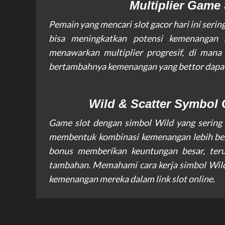
Multiplier Game
Pemain yang mencari slot gacor hari ini serin
bisa meningkatkan potensi kemenangan s
menawarkan multiplier progresif, di mana 
bertambahnya kemenangan yang bettor dapat
Wild & Scatter Symbol
Game slot dengan simbol Wild yang sering 
membentuk kombinasi kemenangan lebih besa
bonus memberikan keuntungan besar, teru
tambahan. Memahami cara kerja simbol Wi
kemenangan mereka dalam link slot online.