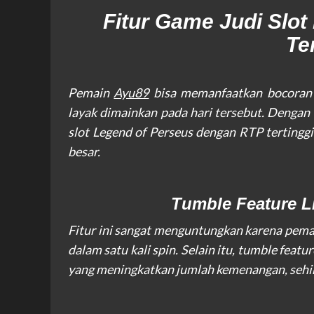
Fitur Game Judi Slo
Te
Pemain
Ayu89
bisa memanfaatkan bocoran
layak dimainkan pada hari tersebut. Dengan
slot Legend of Perseus dengan RTP terting
besar.
Tumble Feature L
Fitur ini sangat menguntungkan karena pem
dalam satu kali spin. Selain itu, tumble featur
yang meningkatkan jumlah kemenangan, sehi