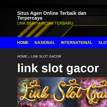
Skip
to
Situs Agen Online Terbaik dan
content
Terpercaya
LINK BERITA RESMI TERBARU
HOME
NASIONAL
INTERNATIONAL
SLO
HOME
LINK SLOT GACOR
link slot gacor