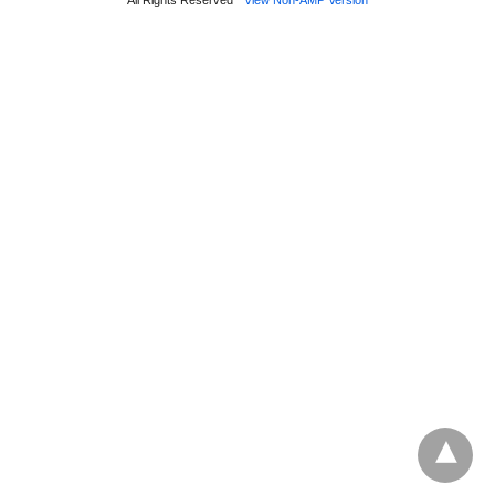
All Rights Reserved
View Non-AMP Version