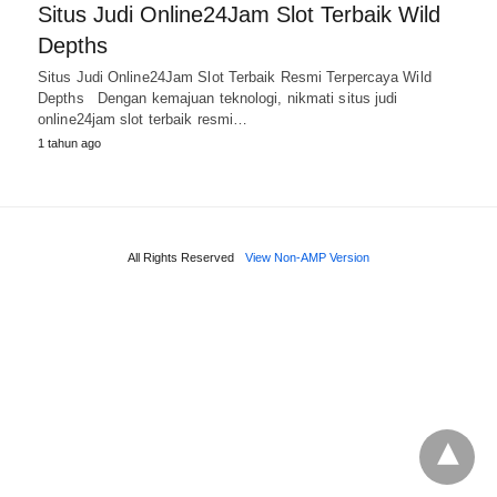
Situs Judi Online24Jam Slot Terbaik Wild
Depths
Situs Judi Online24Jam Slot Terbaik Resmi Terpercaya Wild
Depths Dengan kemajuan teknologi, nikmati situs judi
online24jam slot terbaik resmi…
1 tahun ago
All Rights Reserved
View Non-AMP Version